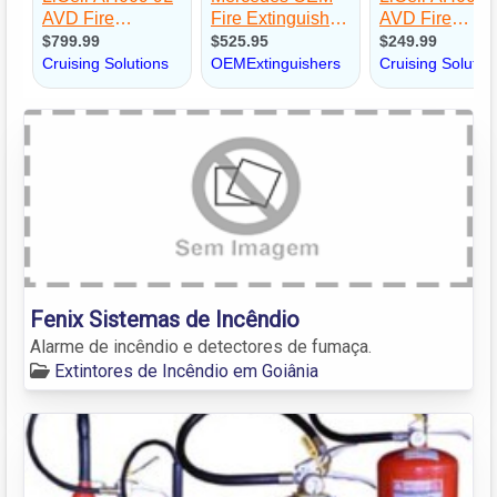
Fenix Sistemas de Incêndio
Alarme de incêndio e detectores de fumaça.
Extintores de Incêndio em Goiânia