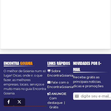
ENCONTRA
GOIANIA
LINKS RÁPIDOS
NOVIDADES POR E-
MAIL
O melhor de Goiania num só
Sobre
lugar! Dicas, onde ir, o que
EncontraGoiania
Receba grátis as
fazer, as melhores
principais notícias,
Fale com o
empresas, locais, serviços e
dicas e promoções
EncontraGoiania
muito mais no guia Encontra
Goiania.
ANUNCIE
:
Com
destaque
|
Grátis