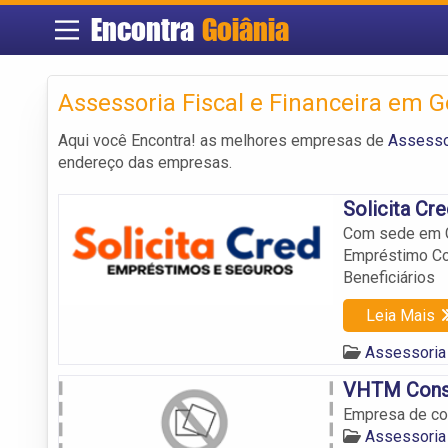
Encontra
Goiânia
Assessoria Fiscal e Financeira em G
Aqui você Encontra! as melhores empresas de
Assessor
endereço das empresas.
Solicita Cr
Com sede em Go
Empréstimo Co
Beneficiários
Leia Mais
Assessoria 
VHTM Consu
Empresa de con
Assessoria 