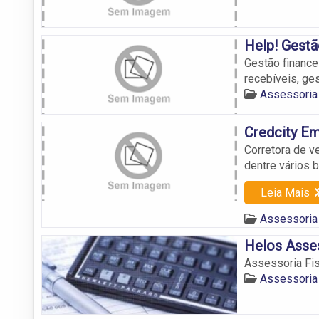
Help! Gestã
Gestão finance
recebíveis, ges
Assessoria 
Credcity E
Corretora de v
dentre vários 
Leia Mais
Assessoria 
Helos Asses
Assessoria Fis
Assessoria 