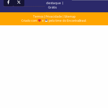
destaque
|
Grátis
Termos
|
Privacidade
|
Sitemap
Criado com
e
pelo time do EncontraBrasil