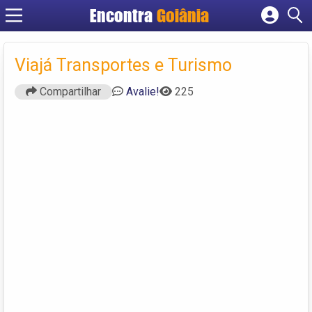
Encontra
Goiânia
Cadastrar empresa
Fazer login
Viajá Transportes e Turismo
Criar conta
Compartilhar
Avalie!
225