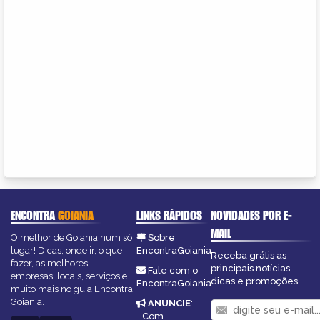
ENCONTRA
GOIANIA
LINKS RÁPIDOS
NOVIDADES POR E-
MAIL
O melhor de Goiania num só
Sobre
lugar! Dicas, onde ir, o que
EncontraGoiania
Receba grátis as
fazer, as melhores
principais notícias,
Fale com o
empresas, locais, serviços e
dicas e promoções
EncontraGoiania
muito mais no guia Encontra
Goiania.
ANUNCIE
:
Com