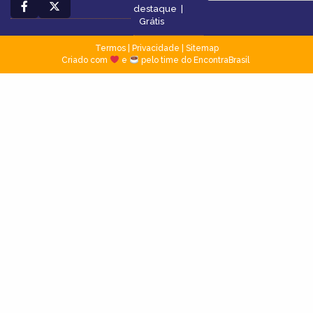
destaque
|
Grátis
Termos
|
Privacidade
|
Sitemap
Criado com
e
pelo time do EncontraBrasil