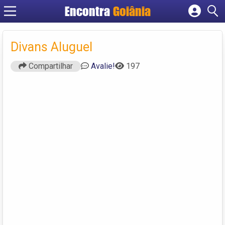
Encontra
Goiânia
Cadastrar empresa
Fazer login
Divans Aluguel
Criar conta
Compartilhar
Avalie!
197