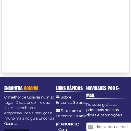
ENCONTRA
GOIANIA
LINKS RÁPIDOS
NOVIDADES POR E-
MAIL
O melhor de Goiania num só
Sobre
lugar! Dicas, onde ir, o que
EncontraGoiania
Receba grátis as
fazer, as melhores
principais notícias,
Fale com o
empresas, locais, serviços e
dicas e promoções
EncontraGoiania
muito mais no guia Encontra
Goiania.
ANUNCIE
:
Com