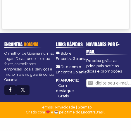
ENCONTRA
GOIANIA
LINKS RÁPIDOS
NOVIDADES POR E-
MAIL
O melhor de Goiania num só
Sobre
lugar! Dicas, onde ir, o que
EncontraGoiania
Receba grátis as
fazer, as melhores
principais notícias,
Fale com o
empresas, locais, serviços e
dicas e promoções
EncontraGoiania
muito mais no guia Encontra
Goiania.
ANUNCIE
:
Com
destaque
|
Grátis
Termos
|
Privacidade
|
Sitemap
Criado com
e
pelo time do EncontraBrasil