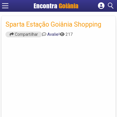
Encontra
Goiânia
Cadastrar empresa
Fazer login
Sparta Estação Goiânia Shopping
Criar conta
Compartilhar
Avalie!
217