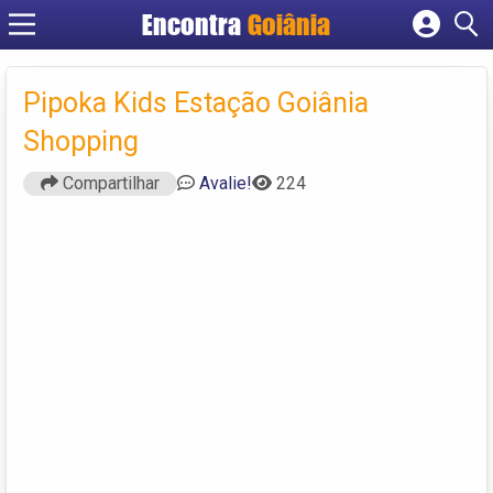
Encontra
Goiânia
Cadastrar empresa
Fazer login
Pipoka Kids Estação Goiânia
Criar conta
Shopping
Compartilhar
Avalie!
224