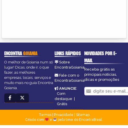
ENCONTRA
GOIANIA
LINKS RÁPIDOS
NOVIDADES POR E-
MAIL
O melhor de Goiania num só
Sobre
lugar! Dicas, onde ir, o que
EncontraGoiania
Receba grátis as
fazer, as melhores
principais notícias,
Fale com o
empresas, locais, serviços e
dicas e promoções
EncontraGoiania
muito mais no guia Encontra
Goiania.
ANUNCIE
:
Com
destaque
|
Grátis
Termos
|
Privacidade
|
Sitemap
Criado com
e
pelo time do EncontraBrasil