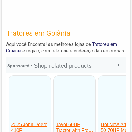
Tratores em Goiânia
Aqui você Encontra! as melhores lojas de
Tratores em
Goiânia
e região, com telefone e endereço das empresas.