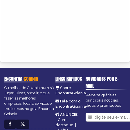
ENCONTRA
GOIANIA
LINKS RÁPIDOS
NOVIDADES POR E-
MAIL
O melhor de Goiania num só
Sobre
lugar! Dicas, onde ir, o que
EncontraGoiania
Receba grátis as
fazer, as melhores
principais notícias,
Fale com o
empresas, locais, serviços e
dicas e promoções
EncontraGoiania
muito mais no guia Encontra
Goiania.
ANUNCIE
:
Com
destaque
|