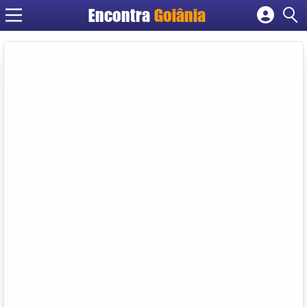
Encontra
Goiânia
Cadastrar empresa
Fazer login
Criar conta