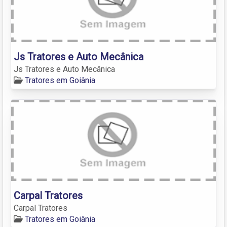
Js Tratores e Auto Mecânica
Js Tratores e Auto Mecânica
Tratores em Goiânia
Carpal Tratores
Carpal Tratores
Tratores em Goiânia