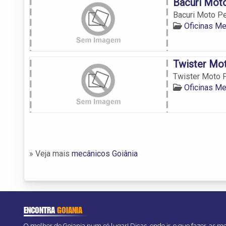
Bacuri Mot
Bacuri Moto P
Oficinas M
Twister Mot
Twister Moto P
Oficinas M
» Veja mais
mecânicos Goiânia
ENCONTRA
GOIANIA
O melhor de Goiania num só lugar! Dicas, onde ir, o que fazer, as 