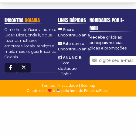
ENCONTRA
GOIANIA
LINKS RÁPIDOS
NOVIDADES POR E-
MAIL
O melhor de Goiania num só
Sobre
lugar! Dicas, onde ir, o que
EncontraGoiania
Receba grátis as
fazer, as melhores
principais notícias,
Fale com o
empresas, locais, serviços e
dicas e promoções
EncontraGoiania
muito mais no guia Encontra
Goiania.
ANUNCIE
:
Com
destaque
|
Grátis
Termos
|
Privacidade
|
Sitemap
Criado com
e
pelo time do EncontraBrasil