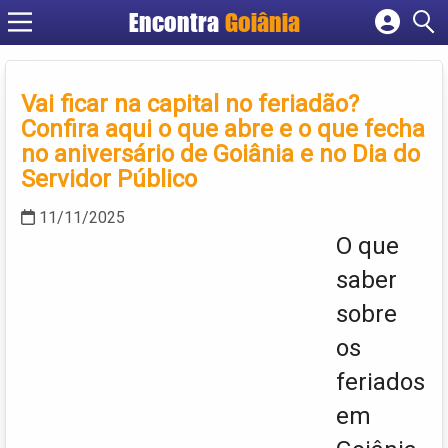
Encontra
Goiânia
Cadastrar empresa
Fazer login
Vai ficar na capital no feriadão?
Criar conta
Confira aqui o que abre e o que fecha
no aniversário de Goiânia e no Dia do
Servidor Público
11/11/2025
O que
saber
sobre
os
feriados
em