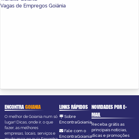
Vagas de Empregos Goiânia
ENCONTRA
GOIANIA
LINKS RÁPIDOS
NOVIDADES POR E-
MAIL
O melhor de Goiania num só
Sobre
lugar! Dicas, onde ir, o que
EncontraGoiania
Receba grátis as
fazer, as melhores
principais notícias,
Fale com o
empresas, locais, serviços e
dicas e promoções
EncontraGoiania
muito mais no guia Encontra