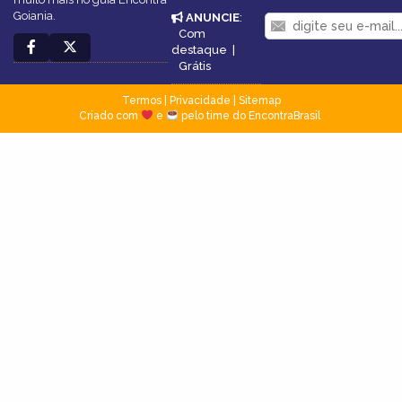
Goiania.
ANUNCIE
:
Com
destaque
|
Grátis
Termos
|
Privacidade
|
Sitemap
Criado com
e
pelo time do EncontraBrasil