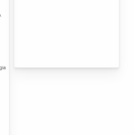
.
gia