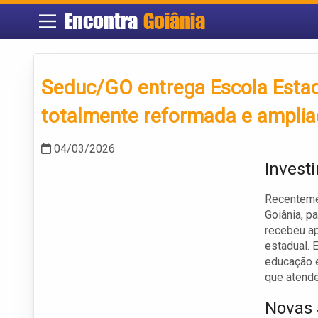
Encontra
Goiânia
Seduc/GO entrega Escola Estad
totalmente reformada e amplia
04/03/2026
Invest
Recentemen
Goiânia, p
recebeu ap
estadual.
educação e
que atend
Novas 