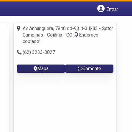
Entrar
Cadastrar empresa
Fazer login
Av Anhanguera, 7840 qd-93 lt-3 lj-83 - Setor
Criar conta
Campinas - Goiânia - GO
Endereço
copiado!
(62) 3233-0827
Mapa
Comente