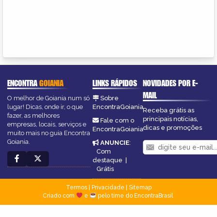
ENCONTRA
GOIANIA
LINKS RÁPIDOS
NOVIDADES POR E-
MAIL
O melhor de Goiania num só
Sobre
lugar! Dicas, onde ir, o que
EncontraGoiania
Receba grátis as
fazer, as melhores
principais notícias,
Fale com o
empresas, locais, serviços e
dicas e promoções
EncontraGoiania
muito mais no guia Encontra
Goiania.
ANUNCIE
:
Com
destaque
|
Grátis
Termos
|
Privacidade
|
Sitemap
Criado com
e
pelo time do EncontraBrasil