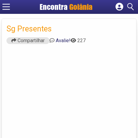
Encontra
Goiânia
Cadastrar empresa
Fazer login
Sg Presentes
Criar conta
Compartilhar
Avalie!
227