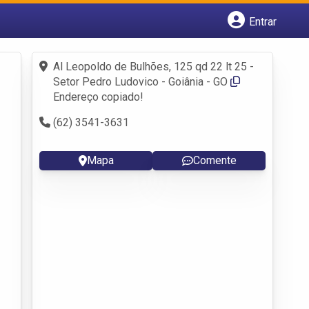
Entrar
Cadastrar empresa
Fazer login
Al Leopoldo de Bulhões, 125 qd 22 lt 25 -
Criar conta
Setor Pedro Ludovico - Goiânia - GO
Endereço copiado!
(62) 3541-3631
Mapa
Comente