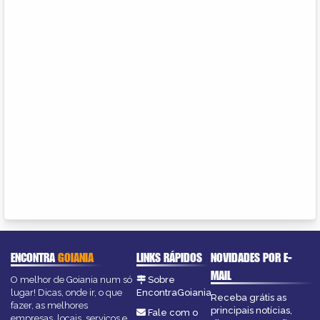
ENCONTRA
GOIANIA
LINKS RÁPIDOS
NOVIDADES POR E-
MAIL
O melhor de Goiania num só
Sobre
lugar! Dicas, onde ir, o que
EncontraGoiania
Receba grátis as
fazer, as melhores
principais notícias,
Fale com o
empresas, locais, serviços e