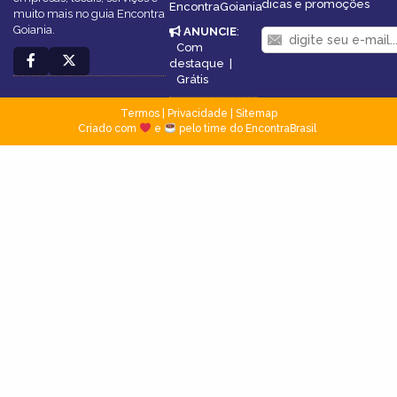
dicas e promoções
EncontraGoiania
muito mais no guia Encontra
Goiania.
ANUNCIE
:
Com
destaque
|
Grátis
Termos
|
Privacidade
|
Sitemap
Criado com
e
pelo time do EncontraBrasil