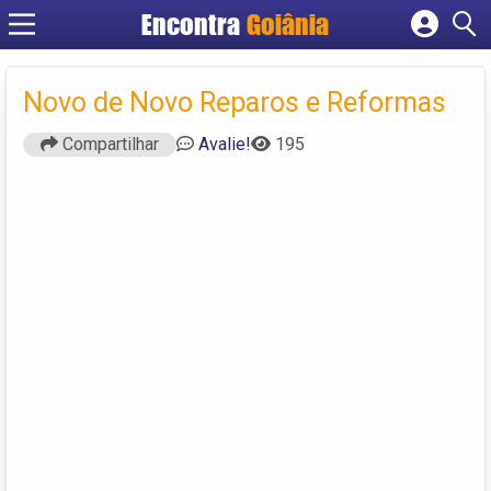
Encontra
Goiânia
Cadastrar empresa
Fazer login
Novo de Novo Reparos e Reformas
Criar conta
Compartilhar
Avalie!
195