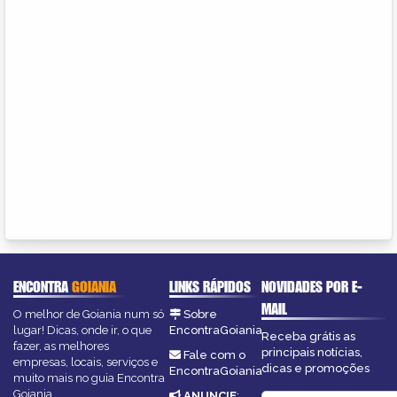
ENCONTRA
GOIANIA
LINKS RÁPIDOS
NOVIDADES POR E-
MAIL
O melhor de Goiania num só
Sobre
lugar! Dicas, onde ir, o que
EncontraGoiania
Receba grátis as
fazer, as melhores
principais notícias,
Fale com o
empresas, locais, serviços e
dicas e promoções
EncontraGoiania
muito mais no guia Encontra
Goiania.
ANUNCIE
: