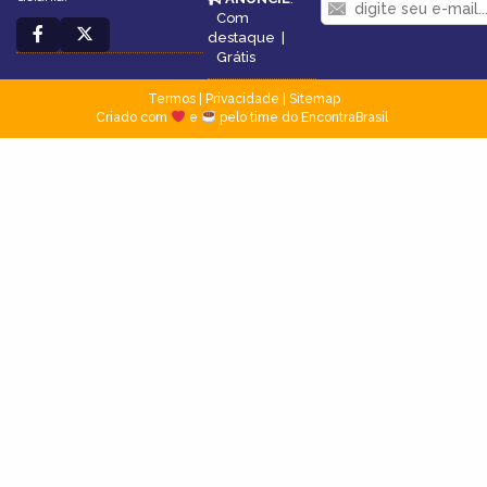
Com
destaque
|
Grátis
Termos
|
Privacidade
|
Sitemap
Criado com
e
pelo time do EncontraBrasil