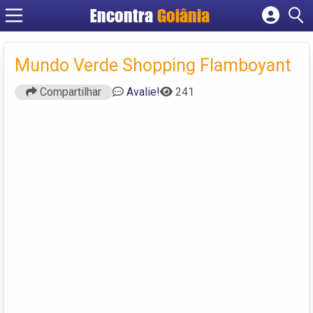
Encontra
Goiânia
Cadastrar empresa
Fazer login
Mundo Verde Shopping Flamboyant
Criar conta
Compartilhar
Avalie!
241