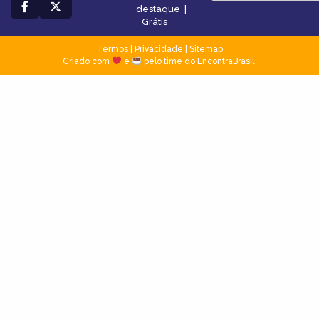
destaque
|
Grátis
Termos
|
Privacidade
|
Sitemap
Criado com
e
pelo time do EncontraBrasil