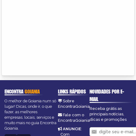
ENCONTRA
GOIANIA
LINKS RÁPIDOS
NOVIDADES POR E-
MAIL
O melhor de Goiania num só
Sobre
lugar! Dicas, onde ir, o que
EncontraGoiania
Receba grátis as
fazer, as melhores
principais notícias,
Fale com o
empresas, locais, serviços e
dicas e promoções
EncontraGoiania
muito mais no guia Encontra
Goiania.
ANUNCIE
:
Com