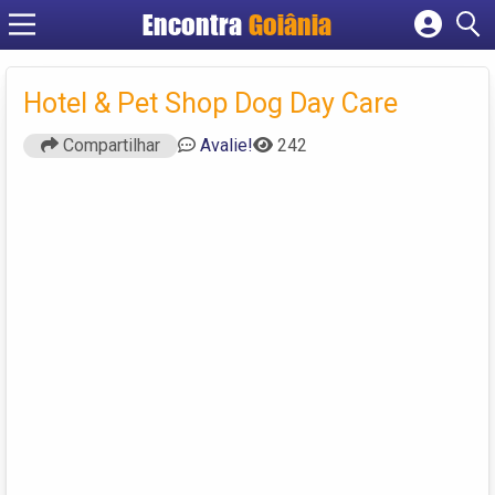
Encontra
Goiânia
Cadastrar empresa
Fazer login
Hotel & Pet Shop Dog Day Care
Criar conta
Compartilhar
Avalie!
242