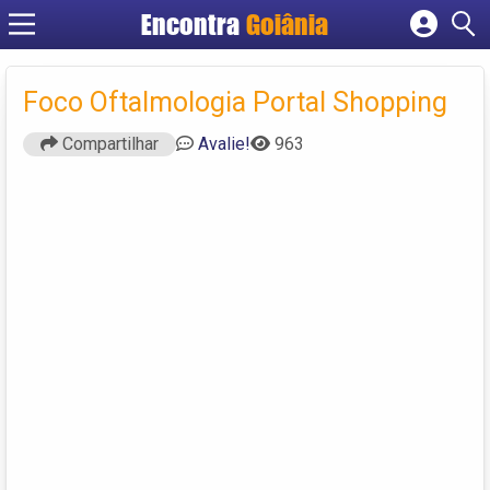
Encontra
Goiânia
Cadastrar empresa
Fazer login
Foco Oftalmologia Portal Shopping
Criar conta
Compartilhar
Avalie!
963