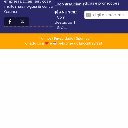
empresas, locais, serviços e
dicas e promoções
EncontraGoiania
muito mais no guia Encontra
Goiania.
ANUNCIE
:
Com
destaque
|
Grátis
Termos
|
Privacidade
|
Sitemap
Criado com
e
pelo time do EncontraBrasil