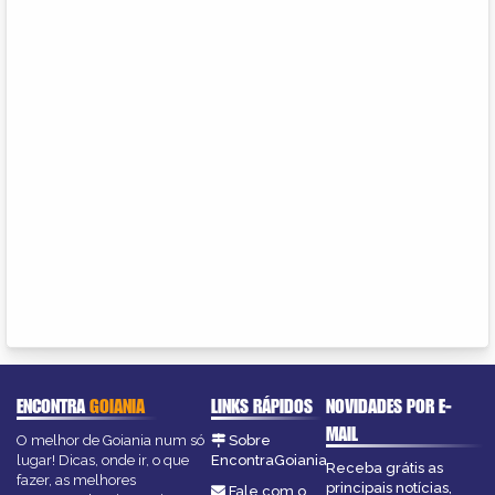
ENCONTRA
GOIANIA
LINKS RÁPIDOS
NOVIDADES POR E-
MAIL
O melhor de Goiania num só
Sobre
lugar! Dicas, onde ir, o que
EncontraGoiania
Receba grátis as
fazer, as melhores
principais notícias,
Fale com o