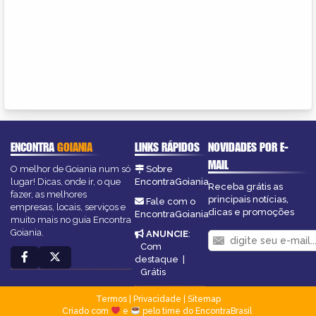
ENCONTRA
GOIANIA
LINKS RÁPIDOS
NOVIDADES POR E-
MAIL
O melhor de Goiania num só
Sobre
lugar! Dicas, onde ir, o que
EncontraGoiania
Receba grátis as
fazer, as melhores
principais notícias,
Fale com o
empresas, locais, serviços e
dicas e promoções
EncontraGoiania
muito mais no guia Encontra
Goiania.
ANUNCIE
:
Com
destaque
|
Grátis
Termos
|
Privacidade
|
Sitemap
Criado com
e
pelo time do EncontraBrasil