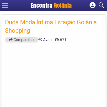
Encontra
Goiânia
Cadastrar empresa
Fazer login
Duda Moda Íntima Estação Goiânia
Criar conta
Shopping
Compartilhar
Avalie!
671