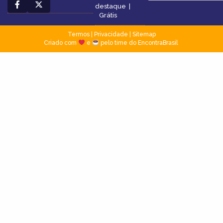
destaque
|
Grátis
Termos
|
Privacidade
|
Sitemap
Criado com
e
pelo time do EncontraBrasil