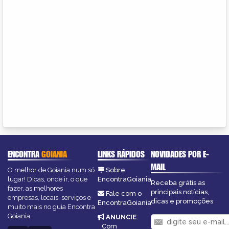
ENCONTRA
GOIANIA
LINKS RÁPIDOS
NOVIDADES POR E-
MAIL
O melhor de Goiania num só
Sobre
lugar! Dicas, onde ir, o que
EncontraGoiania
Receba grátis as
fazer, as melhores
principais notícias,
Fale com o
empresas, locais, serviços e
dicas e promoções
EncontraGoiania
muito mais no guia Encontra
Goiania.
ANUNCIE
:
Com