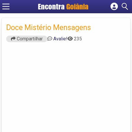
Encontra
Goiânia
Cadastrar empresa
Fazer login
Doce Mistério Mensagens
Criar conta
Compartilhar
Avalie!
235