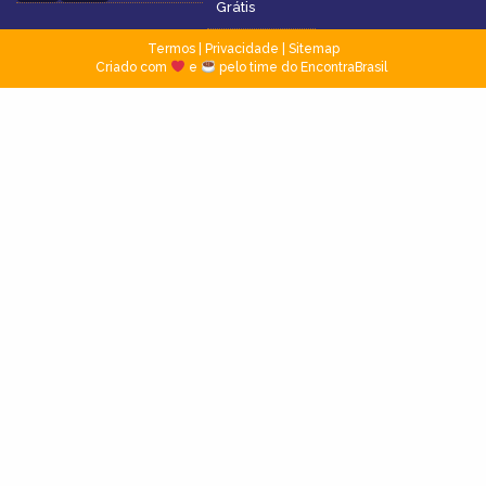
Grátis
Termos
|
Privacidade
|
Sitemap
Criado com
e
pelo time do EncontraBrasil