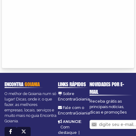
ENCONTRA
GOIANIA
LINKS RÁPIDOS
NOVIDADES POR E-
MAIL
O melhor de Goiania num só
Sobre
lugar! Dicas, onde ir, o que
EncontraGoiania
Receba grátis as
fazer, as melhores
principais notícias,
Fale com o
empresas, locais, serviços e
dicas e promoções
EncontraGoiania
muito mais no guia Encontra
Goiania.
ANUNCIE
:
Com
destaque
|