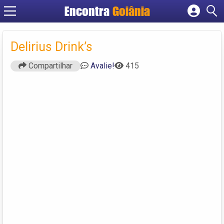
Encontra
Goiânia
Cadastrar empresa
Fazer login
Delirius Drink’s
Criar conta
Compartilhar
Avalie!
415