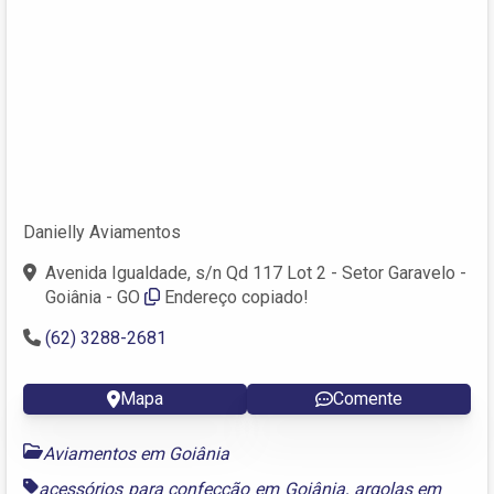
Danielly Aviamentos
Avenida Igualdade, s/n Qd 117 Lot 2 - Setor Garavelo -
Goiânia - GO
Endereço copiado!
(62) 3288-2681
Mapa
Comente
Aviamentos em Goiânia
acessórios para confecção em Goiânia
,
argolas em