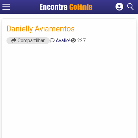
Encontra
Goiânia
Cadastrar empresa
Fazer login
Danielly Aviamentos
Criar conta
Compartilhar
Avalie!
227