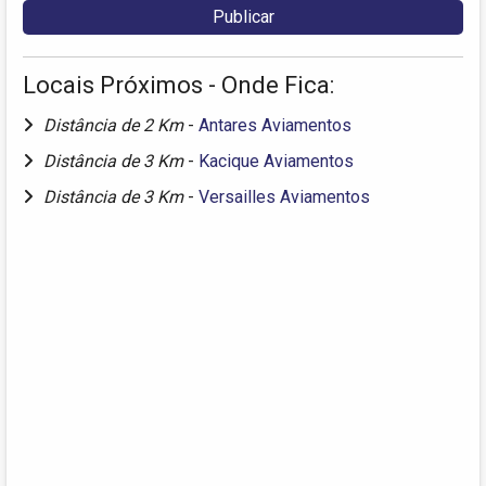
Locais Próximos - Onde Fica:
Distância de 2 Km
-
Antares Aviamentos
Distância de 3 Km
-
Kacique Aviamentos
Distância de 3 Km
-
Versailles Aviamentos