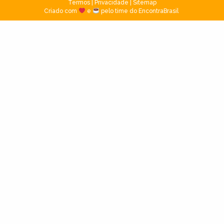
Termos
|
Privacidade
|
Sitemap
Criado com
e
pelo time do EncontraBrasil