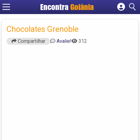
Encontra
Goiânia
Cadastrar empresa
Fazer login
Chocolates Grenoble
Criar conta
Compartilhar
Avalie!
312