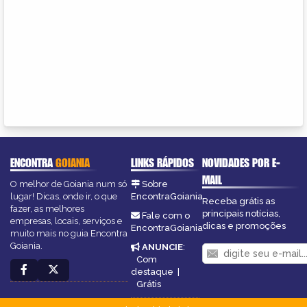
ENCONTRA
GOIANIA
LINKS RÁPIDOS
NOVIDADES POR E-
MAIL
O melhor de Goiania num só
Sobre
lugar! Dicas, onde ir, o que
EncontraGoiania
Receba grátis as
fazer, as melhores
principais notícias,
Fale com o
empresas, locais, serviços e
dicas e promoções
EncontraGoiania
muito mais no guia Encontra
Goiania.
ANUNCIE
:
Com
destaque
|
Grátis