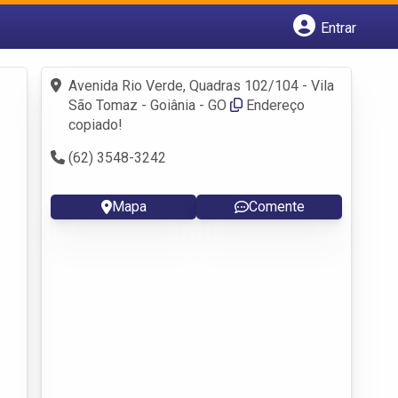
Entrar
Cadastrar empresa
Fazer login
Avenida Rio Verde, Quadras 102/104 - Vila
Criar conta
São Tomaz - Goiânia - GO
Endereço
copiado!
(62) 3548-3242
Mapa
Comente