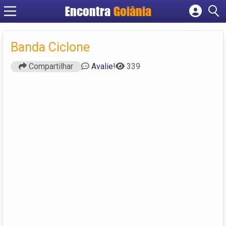
Encontra
Goiânia
Cadastrar empresa
Fazer login
Banda Ciclone
Criar conta
Compartilhar
Avalie!
339