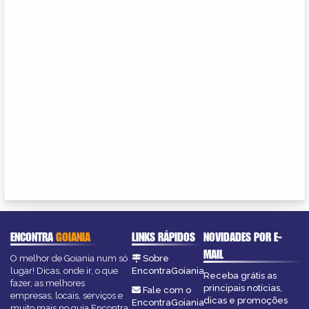
ENCONTRA
GOIANIA
LINKS RÁPIDOS
NOVIDADES POR E-
MAIL
O melhor de Goiania num só
Sobre
lugar! Dicas, onde ir, o que
EncontraGoiania
Receba grátis as
fazer, as melhores
principais notícias,
Fale com o
empresas, locais, serviços e
dicas e promoções
EncontraGoiania
muito mais no guia Encontra