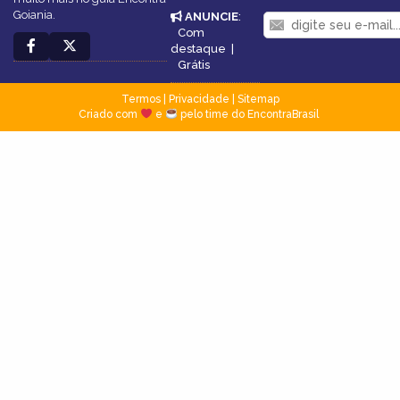
Goiania.
ANUNCIE
:
Com
destaque
|
Grátis
Termos
|
Privacidade
|
Sitemap
Criado com
e
pelo time do EncontraBrasil