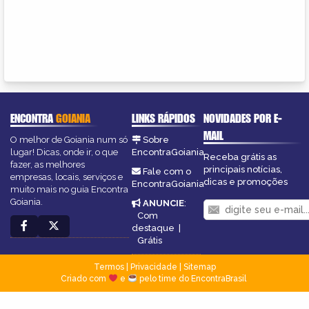
ENCONTRA
GOIANIA
LINKS RÁPIDOS
NOVIDADES POR E-
MAIL
O melhor de Goiania num só
Sobre
lugar! Dicas, onde ir, o que
EncontraGoiania
Receba grátis as
fazer, as melhores
principais notícias,
Fale com o
empresas, locais, serviços e
dicas e promoções
EncontraGoiania
muito mais no guia Encontra
Goiania.
ANUNCIE
:
Com
destaque
|
Grátis
Termos
|
Privacidade
|
Sitemap
Criado com
e
pelo time do EncontraBrasil