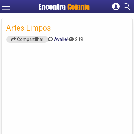
Encontra
Goiânia
Cadastrar empresa
Fazer login
Artes Limpos
Criar conta
Compartilhar
Avalie!
219