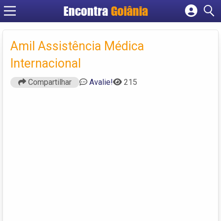
Encontra
Goiânia
Cadastrar empresa
Fazer login
Amil Assistência Médica
Criar conta
Internacional
Compartilhar
Avalie!
215