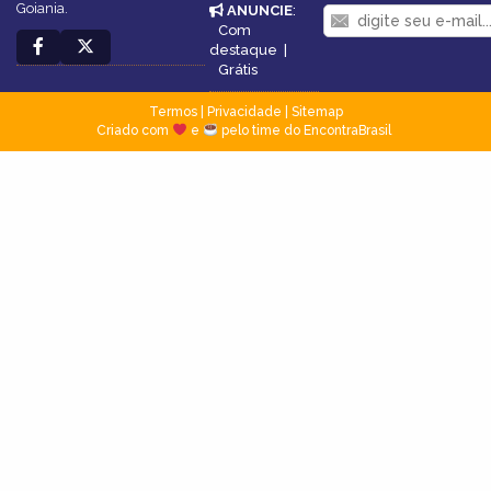
Goiania.
ANUNCIE
:
Com
destaque
|
Grátis
Termos
|
Privacidade
|
Sitemap
Criado com
e
pelo time do EncontraBrasil