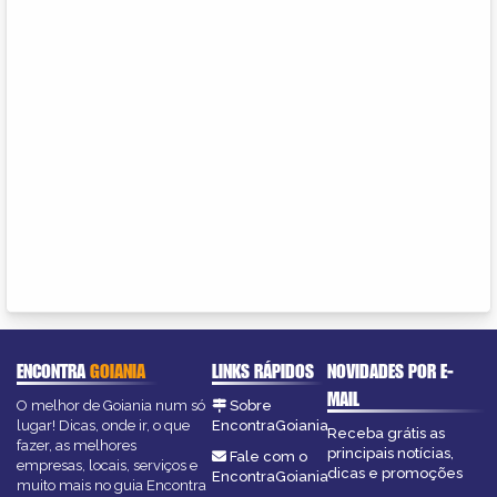
ENCONTRA
GOIANIA
LINKS RÁPIDOS
NOVIDADES POR E-
MAIL
O melhor de Goiania num só
Sobre
lugar! Dicas, onde ir, o que
EncontraGoiania
Receba grátis as
fazer, as melhores
principais notícias,
Fale com o
empresas, locais, serviços e
dicas e promoções
EncontraGoiania
muito mais no guia Encontra