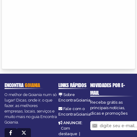
ENCONTRA
GOIANIA
LINKS RÁPIDOS
NOVIDADES POR E-
MAIL
O melhor de Goiania num só
Sobre
lugar! Dicas, onde ir, o que
EncontraGoiania
Receba grátis as
fazer, as melhores
principais notícias,
Fale com o
empresas, locais, serviços e
dicas e promoções
EncontraGoiania
muito mais no guia Encontra
Goiania.
ANUNCIE
:
Com
destaque
|