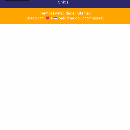
Grátis
Termos
|
Privacidade
|
Sitemap
Criado com
e
pelo time do EncontraBrasil