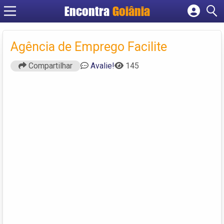
Encontra
Goiânia
Cadastrar empresa
Fazer login
Agência de Emprego Facilite
Criar conta
Compartilhar
Avalie!
145