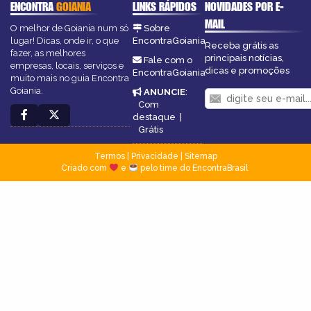
ENCONTRA
GOIANIA
LINKS RÁPIDOS
NOVIDADES POR E-
MAIL
O melhor de Goiania num só
Sobre
lugar! Dicas, onde ir, o que
EncontraGoiania
Receba grátis as
fazer, as melhores
principais notícias,
Fale com o
empresas, locais, serviços e
dicas e promoções
EncontraGoiania
muito mais no guia Encontra
Goiania.
ANUNCIE
:
Com
destaque
|
Grátis
Termos
|
Privacidade
|
Sitemap
Criado com
e
pelo time do EncontraBrasil