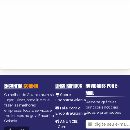
ENCONTRA
GOIANIA
LINKS RÁPIDOS
NOVIDADES POR E-
MAIL
O melhor de Goiania num só
Sobre
lugar! Dicas, onde ir, o que
EncontraGoiania
Receba grátis as
fazer, as melhores
principais notícias,
Fale com o
empresas, locais, serviços e
dicas e promoções
EncontraGoiania
muito mais no guia Encontra
Goiania.
ANUNCIE
:
Com