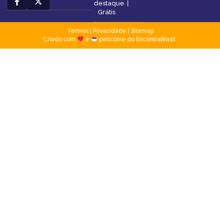
destaque
|
Grátis
Termos
|
Privacidade
|
Sitemap
Criado com
e
pelo time do EncontraBrasil