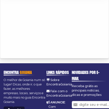
ENCONTRA
GOIANIA
LINKS RÁPIDOS
NOVIDADES POR E-
MAIL
O melhor de Goiania num só
Sobre
lugar! Dicas, onde ir, o que
EncontraGoiania
Receba grátis as
fazer, as melhores
principais notícias,
Fale com o
empresas, locais, serviços e
dicas e promoções
EncontraGoiania
muito mais no guia Encontra
Goiania.
ANUNCIE
:
Com