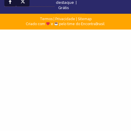
destaque
|
Grátis
Termos
|
Privacidade
|
Sitemap
Criado com
e
pelo time do EncontraBrasil