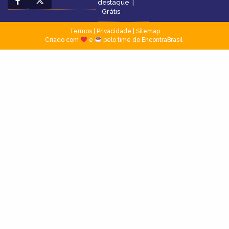
destaque
|
Grátis
Termos
|
Privacidade
|
Sitemap
Criado com
e
pelo time do EncontraBrasil