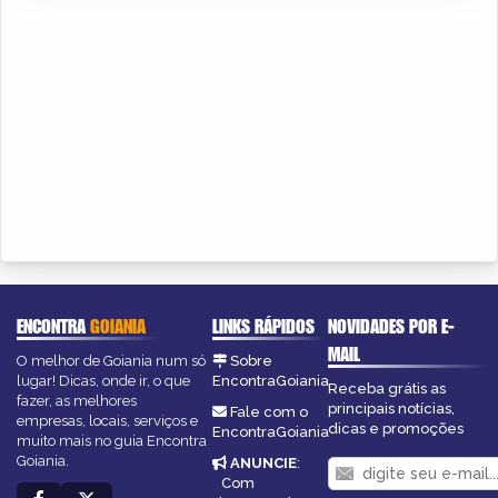
ENCONTRA
GOIANIA
LINKS RÁPIDOS
NOVIDADES POR E-
MAIL
O melhor de Goiania num só
Sobre
lugar! Dicas, onde ir, o que
EncontraGoiania
Receba grátis as
fazer, as melhores
principais notícias,
Fale com o
empresas, locais, serviços e
dicas e promoções
EncontraGoiania
muito mais no guia Encontra
Goiania.
ANUNCIE
:
Com