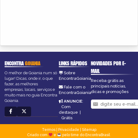
ENCONTRA
GOIANIA
LINKS RÁPIDOS
NOVIDADES POR E-
MAIL
O melhor de Goiania num só
Sobre
lugar! Dicas, onde ir, o que
EncontraGoiania
Receba grátis as
fazer, as melhores
principais notícias,
Fale com o
empresas, locais, serviços e
dicas e promoções
EncontraGoiania
muito mais no guia Encontra
Goiania.
ANUNCIE
:
Com
destaque
|
Grátis
Termos
|
Privacidade
|
Sitemap
Criado com
e
pelo time do EncontraBrasil