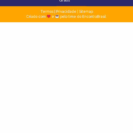
Grátis
Termos
|
Privacidade
|
Sitemap
Criado com
e
pelo time do EncontraBrasil