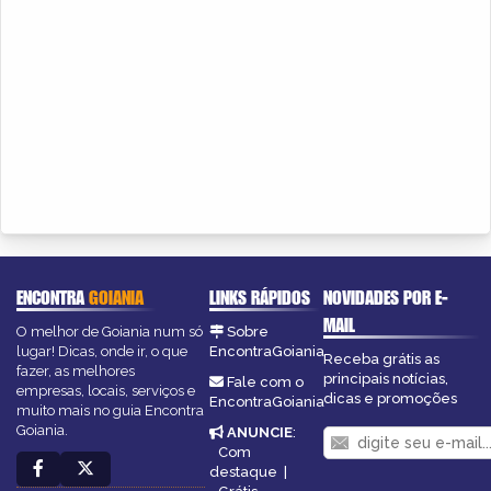
ENCONTRA
GOIANIA
LINKS RÁPIDOS
NOVIDADES POR E-
MAIL
O melhor de Goiania num só
Sobre
lugar! Dicas, onde ir, o que
EncontraGoiania
Receba grátis as
fazer, as melhores
principais notícias,
Fale com o
empresas, locais, serviços e
dicas e promoções
EncontraGoiania
muito mais no guia Encontra
Goiania.
ANUNCIE
:
Com
destaque
|