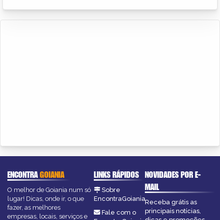
ENCONTRA
GOIANIA
LINKS RÁPIDOS
NOVIDADES POR E-
MAIL
O melhor de Goiania num só
Sobre
lugar! Dicas, onde ir, o que
EncontraGoiania
Receba grátis as
fazer, as melhores
principais notícias,
Fale com o
empresas, locais, serviços e
dicas e promoções