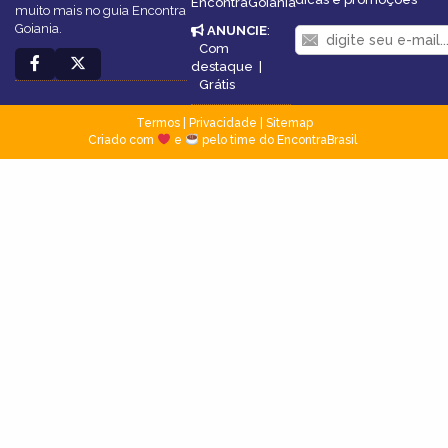
EncontraGoiania
muito mais no guia Encontra
Goiania.
ANUNCIE
:
Com
destaque
|
Grátis
Termos
|
Privacidade
|
Sitemap
Criado com
e
pelo time do EncontraBrasil