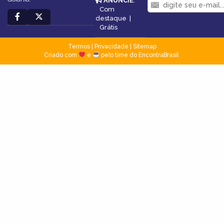
ANUNCIE
:
Com
destaque
|
Grátis
Termos
|
Privacidade
|
Sitemap
Criado com
e
pelo time do EncontraBrasil