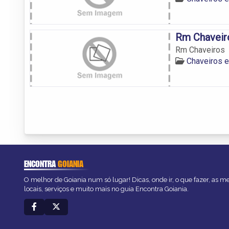
Rm Chaveir
Rm Chaveiros
Chaveiros e
ENCONTRA
GOIANIA
O melhor de Goiania num só lugar! Dicas, onde ir, o que fazer, as 
locais, serviços e muito mais no guia Encontra Goiania.