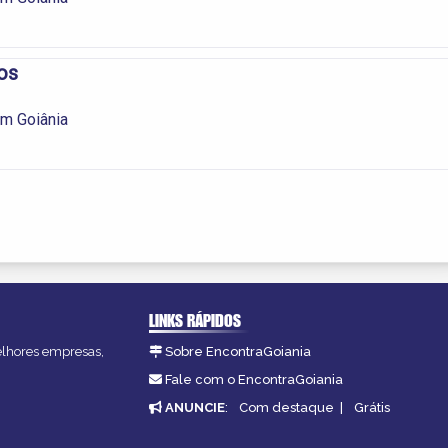
os
m Goiânia
LINKS RÁPIDOS
melhores empresas,
Sobre EncontraGoiania
Fale com o EncontraGoiania
ANUNCIE
:
Com destaque
|
Grátis