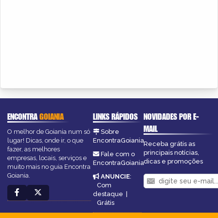
ENCONTRA
GOIANIA
LINKS RÁPIDOS
NOVIDADES POR E-
MAIL
O melhor de Goiania num só
Sobre
lugar! Dicas, onde ir, o que
EncontraGoiania
Receba grátis as
fazer, as melhores
principais notícias,
Fale com o
empresas, locais, serviços e
dicas e promoções
EncontraGoiania
muito mais no guia Encontra
Goiania.
ANUNCIE
:
Com
destaque
|
Grátis