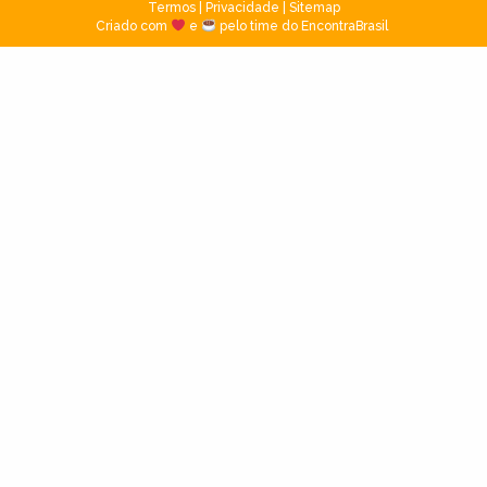
Termos
|
Privacidade
|
Sitemap
Criado com
e
pelo time do EncontraBrasil