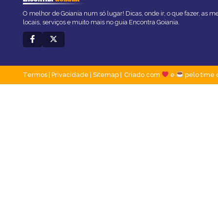
O melhor de Goiania num só lugar! Dicas, onde ir, o que fazer, as 
locais, serviços e muito mais no guia Encontra Goiania.
Termos
|
Privacidade
|
Sitemap
Criado com
e
pelo time 