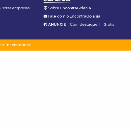
melhores empresas,
Sobre EncontraGoiania
Fale com o EncontraGoiania
ANUNCIE
:
Com destaque
|
Grátis
do EncontraBrasil