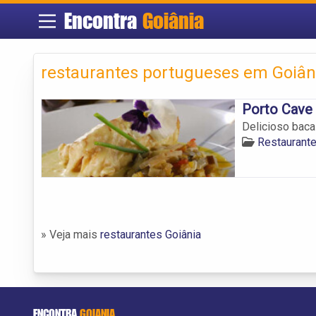
Encontra
Goiânia
restaurantes portugueses em Goiân
Porto Cave
Delicioso baca
Restaurant
» Veja mais
restaurantes Goiânia
ENCONTRA
GOIANIA