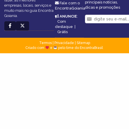
fazer, as melhores
principais notícias,
Fale com o
empresas, locais, serviços e
dicas e promoções
EncontraGoiania
muito mais no guia Encontra
Goiania.
ANUNCIE
:
Com
destaque
|
Grátis
Termos
|
Privacidade
|
Sitemap
Criado com
e
pelo time do EncontraBrasil