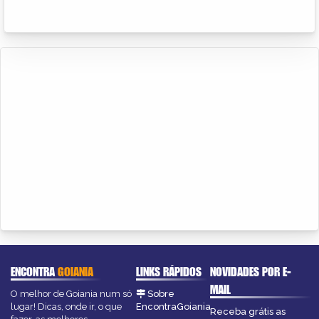
ENCONTRA
GOIANIA
LINKS RÁPIDOS
NOVIDADES POR E-
MAIL
O melhor de Goiania num só
Sobre
lugar! Dicas, onde ir, o que
EncontraGoiania
Receba grátis as