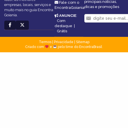
principais notícias,
Fale com o
empresas, locais, serviços e
dicas e promoções
EncontraGoiania
muito mais no guia Encontra
Goiania.
ANUNCIE
:
Com
destaque
|
Grátis
Termos
|
Privacidade
|
Sitemap
Criado com
e
pelo time do EncontraBrasil