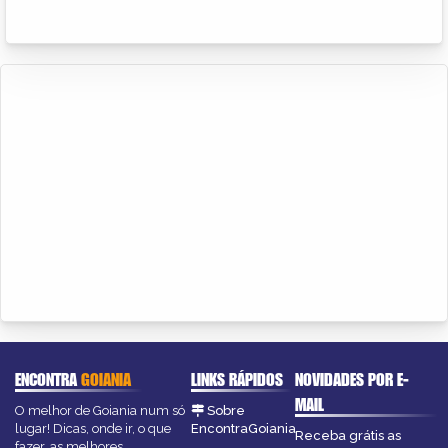
ENCONTRA
GOIANIA
LINKS RÁPIDOS
NOVIDADES POR E-
MAIL
O melhor de Goiania num só
Sobre
lugar! Dicas, onde ir, o que
EncontraGoiania
Receba grátis as
fazer, as melhores