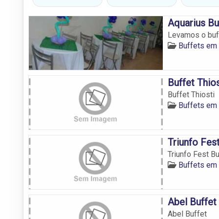
Aquarius Bu
Levamos o buff
Buffets em 
Buffet Thios
Buffet Thiosti
Buffets em 
Triunfo Fes
Triunfo Fest Bu
Buffets em 
Abel Buffet
Abel Buffet