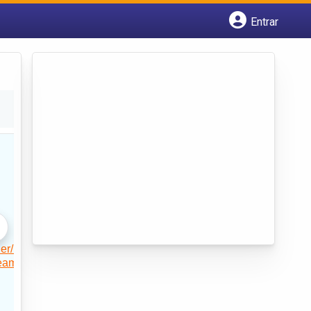
Entrar
Cadastrar empresa
Fazer login
Criar conta