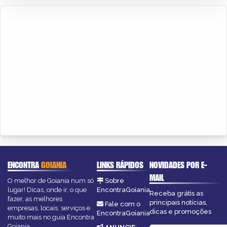
ENCONTRA
GOIANIA
LINKS RÁPIDOS
NOVIDADES POR E-
MAIL
O melhor de Goiania num só
Sobre
lugar! Dicas, onde ir, o que
EncontraGoiania
Receba grátis as
fazer, as melhores
principais notícias,
Fale com o
empresas, locais, serviços e
dicas e promoções
EncontraGoiania
muito mais no guia Encontra
Goiania.