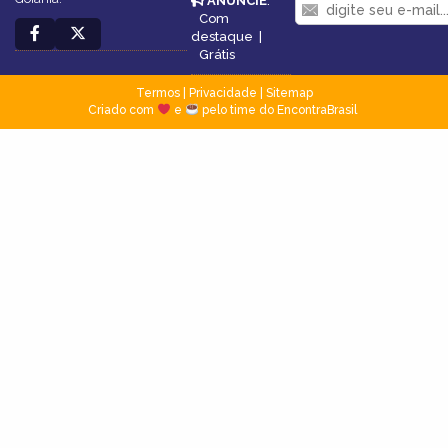
ANUNCIE
:
Com
destaque
|
Grátis
Termos
|
Privacidade
|
Sitemap
Criado com
e
pelo time do EncontraBrasil