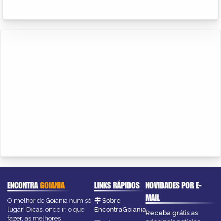
ENCONTRA
GOIANIA
LINKS RÁPIDOS
NOVIDADES POR E-
MAIL
O melhor de Goiania num só
Sobre
lugar! Dicas, onde ir, o que
EncontraGoiania
Receba grátis as
fazer, as melhores