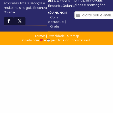
principais notícias,
Fale com o
empresas, locais, serviços e
dicas e promoções
EncontraGoiania
muito mais no guia Encontra
Goiania.
ANUNCIE
:
Com
destaque
|
Grátis
Termos
|
Privacidade
|
Sitemap
Criado com
e
pelo time do EncontraBrasil