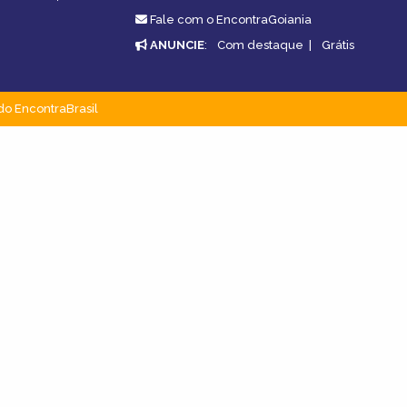
Fale com o EncontraGoiania
ANUNCIE
:
Com destaque
|
Grátis
do EncontraBrasil