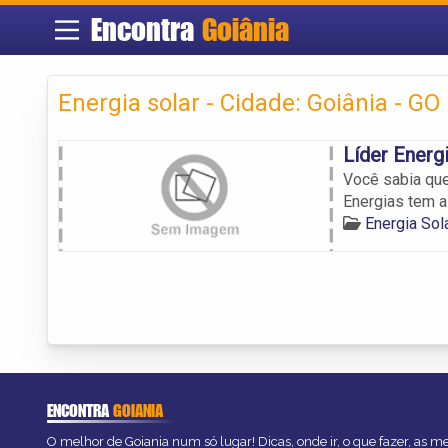
Encontra
Goiânia
Energia solar - Cidade: Goiânia - GO
Líder Energ
Você sabia que
Energias tem a
Energia Sol
ENCONTRA
GOIANIA
O melhor de Goiania num só lugar! Dicas, onde ir, o que fazer, as 