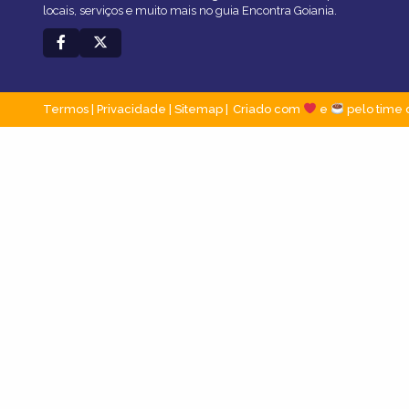
locais, serviços e muito mais no guia Encontra Goiania.
Termos
|
Privacidade
|
Sitemap
Criado com
e
pelo time 