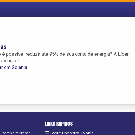
ias
 é possível reduzir até 95% de sua conta de energia? A Líder
 solução!
ar em Goiânia
LINKS RÁPIDOS
melhores empresas,
Sobre EncontraGoiania