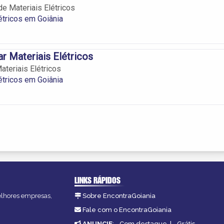
e Materiais Elétricos
étricos em Goiânia
ar Materiais Elétricos
ateriais Elétricos
étricos em Goiânia
LINKS RÁPIDOS
melhores empresas,
Sobre EncontraGoiania
Fale com o EncontraGoiania
ANUNCIE
:
Com destaque
|
Grátis