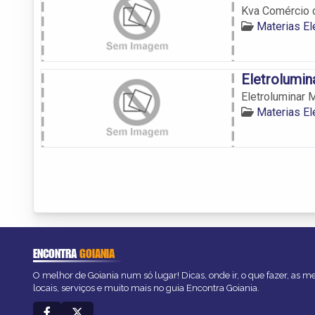
Kva Comércio d
Materias El
Eletrolumin
Eletroluminar M
Materias El
ENCONTRA
GOIANIA
O melhor de Goiania num só lugar! Dicas, onde ir, o que fazer, as 
locais, serviços e muito mais no guia Encontra Goiania.