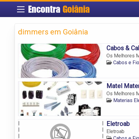
Encontra
Goiânia
dimmers em Goiânia
Cabos & Ca
Os Melhores Ma
Cabos e Fi
Matel Mater
Os Melhores Ma
Materias El
Eletroab
Eletroab
Cabos e Fi