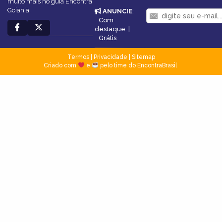
muito mais no guia Encontra
Goiania.
ANUNCIE
:
Com
destaque
|
Grátis
Termos
|
Privacidade
|
Sitemap
Criado com
e
pelo time do EncontraBrasil