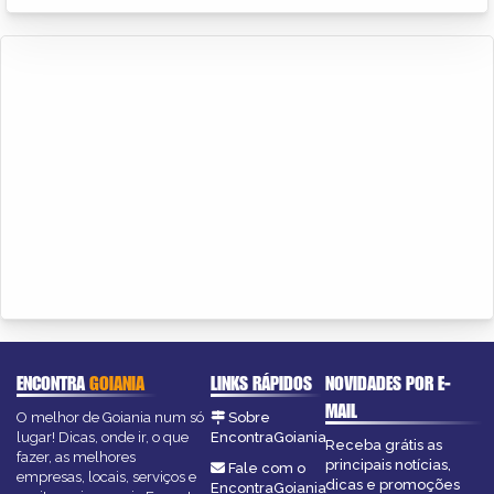
ENCONTRA
GOIANIA
LINKS RÁPIDOS
NOVIDADES POR E-
MAIL
O melhor de Goiania num só
Sobre
lugar! Dicas, onde ir, o que
EncontraGoiania
Receba grátis as
fazer, as melhores
principais notícias,
Fale com o
empresas, locais, serviços e
dicas e promoções
EncontraGoiania