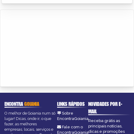
ENCONTRA
GOIANIA
LINKS RÁPIDOS
NOVIDADES POR E-
MAIL
O melhor de Goiania num só
Sobre
lugar! Dicas, onde ir, o que
EncontraGoiania
Receba grátis as
fazer, as melhores
principais notícias,
Fale com o
empresas, locais, serviços e
dicas e promoções
EncontraGoiania