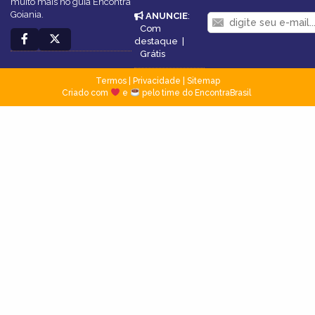
muito mais no guia Encontra
Goiania.
ANUNCIE
:
Com
destaque
|
Grátis
Termos
|
Privacidade
|
Sitemap
Criado com
e
pelo time do EncontraBrasil