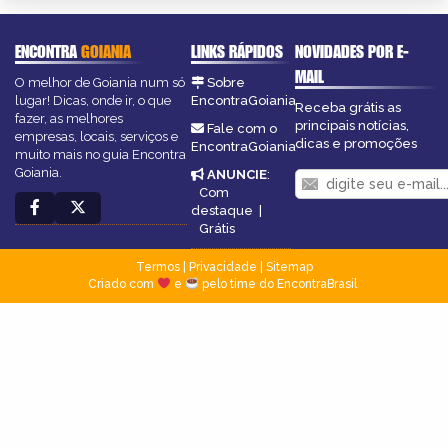
ENCONTRA
GOIANIA
LINKS RÁPIDOS
NOVIDADES POR E-
MAIL
O melhor de Goiania num só
Sobre
lugar! Dicas, onde ir, o que
EncontraGoiania
Receba grátis as
fazer, as melhores
principais notícias,
Fale com o
empresas, locais, serviços e
dicas e promoções
EncontraGoiania
muito mais no guia Encontra
Goiania.
ANUNCIE
:
Com
destaque
|
Grátis
Termos
|
Privacidade
|
Sitemap
Criado com
e
pelo time do EncontraBrasil